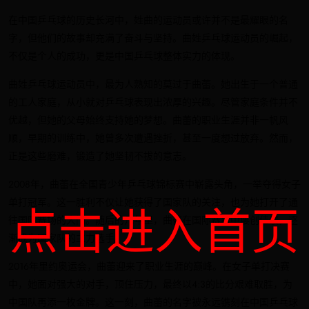
在中国乒乓球的历史长河中，姓曲的运动员或许并不是最耀眼的名
字，但他们的故事却充满了奋斗与坚持。曲姓乒乓球运动员的崛起，
不仅是个人的成功，更是中国乒乓球整体实力的体现。
曲姓乒乓球运动员中，最为人熟知的莫过于曲蕾。她出生于一个普通
的工人家庭，从小就对乒乓球表现出浓厚的兴趣。尽管家庭条件并不
优越，但她的父母始终支持她的梦想。曲蕾的职业生涯并非一帆风
顺，早期的训练中，她曾多次遭遇挫折，甚至一度想过放弃。然而，
正是这些磨难，锻造了她坚韧不拔的意志。
2008年，曲蕾在全国青少年乒乓球锦标赛中崭露头角，一举夺得女子
单打冠军。这一胜利不仅让她获得了国家队的关注，也为她打开了通
点击进入首页
往国际赛场的大门。随后的几年里，曲蕾在国际赛事中屡创佳绩，逐
渐成为国家队的主力选手。
2016年里约奥运会，曲蕾迎来了职业生涯的巅峰。在女子单打决赛
中，她面对强大的对手，顶住压力，最终以4:3的比分艰难取胜，为
中国队再添一枚金牌。这一刻，曲蕾的名字被永远镌刻在中国乒乓球