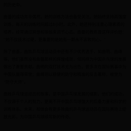
的历史中。
曲蕾的成功并非偶然，她的训练方法也备受关注。她始终坚持高强度
训练，每天的训练时间超过8小时。此外，她还特别注重心理素质的
培养，经常通过冥想和瑜伽来调节心态。曲蕾的教练曾这样评价她：
“她不仅技术过硬，更重要的是她有一颗永不言败的心。”
除了曲蕾，曲姓乒乓球运动员中还有不少优秀选手，如曲明、曲峰
等。他们虽然没有曲蕾那样的辉煌成就，但同样为中国乒乓球的发展
做出了重要贡献。曲明的双打技术尤为出色，曾多次在国际赛事中为
中国队赢得荣誉；曲峰则以稳健的防守和精准的反击著称，被誉为
“防守大师”。
曲姓乒乓球运动员的故事，是中国乒乓球发展的缩影。他们的成功，
不仅源于个人的努力，更离不开中国乒乓球强大的后备力量和科学的
训练体系。未来，相信会有更多姓曲的乒乓球运动员在国际赛场上绽
放光彩，为中国乒乓球续写新的传奇。