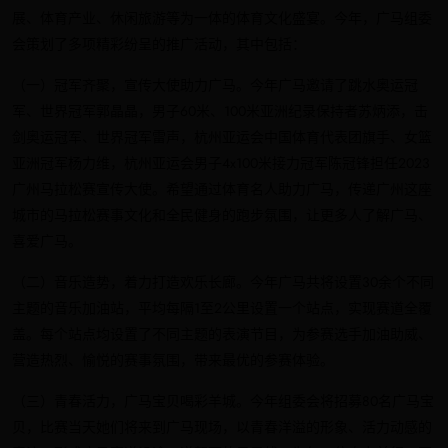
展、体育产业、休闲旅游等为一体的体育文化盛宴。今年，广马组委
会策划了多项精彩纷呈的推广活动，其中包括：
（一）冠军齐聚，宣传大使助力广马。今年广马邀请了跳水奥运冠
军、世界冠军郭晶晶，男子60米、100米亚洲纪录保持者苏炳添，击
剑奥运冠军、世界冠军雷声，杭州亚运会中国体育代表团旗手、女篮
亚洲冠军杨力维，杭州亚运会男子4x100米接力冠军陈冠锋担任2023
广州马拉松赛宣传大使。希望通过体育名人助力广马，传递广州这座
城市的马拉松赛事文化和全民健身的跑步氛围，让更多人了解广马、
喜爱广马。
（二）音乐造势，着力打造欢乐长廊。今年广马共将设置30余个不同
主题的音乐加油站，平均每隔1至2公里设置一个站点，实现赛道全覆
盖。每个站点均设置了不同主题的表演节目，为参赛选手加油助威、
营造热烈、愉悦的赛事氛围，带来最优的参赛体验。
（三）青春活力，广马宝贝喝彩羊城。今年组委会将招募80名广马宝
贝，比赛当天她们将来到广马现场，以青春洋溢的形象、活力动感的