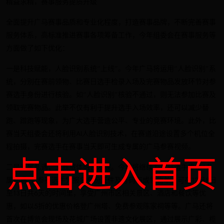
精益求精，赛事服务提质升级
全面提升广马赛事品质和专业化程度，打造赛事品牌，不断完善赛事
服务体系，高标准推进赛事各项筹备工作，今年组委会在赛事服务等
方面做了如下优化：
一是科技赋能，人脸识别系统“上线”。今年广马将运用“人脸识别”系
统，分别在赛前领物、比赛日选手检录入场及完赛物品发放环节对参
赛选手身份进行核验。如“人脸识别”核验不通过，则无法参加比赛及
领取完赛物品。此举不仅有利于提升选手入场效率，还可以减少替
跑、蹭跑等现象，为广大选手营造公平、专业的竞赛环境。此外，比
赛当天组委会还将利用AI人脸识别技术，在赛道沿途设置多个机位全
程拍摄，完赛选手在赛事当天即可生成专属的广马参赛视频。
点击进入首页
二是专属礼遇，文商旅体融合发展。今年将继续为广马选手推出“专
属礼遇”，参赛选手凭报名身份证件及号码布或领物单，可在12月8日
至13日共6天的时间里，享受广州市区相关景区、酒店和餐饮等优
惠，如以5折的优惠价格登广州塔、免费参观陈家祠等等。广马还将
首次在博览会现场及花城广场设置非遗文化展区，通过展示广彩、榄