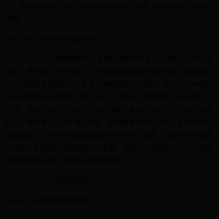
动，市民群众均可登录广州马拉松赛微信公众号了解吉祥物征名相关
事宜。
匠心设计，完赛奖牌彰显价值
2023广州马拉松赛完赛奖牌以干练优美的线条造型，富有张力的立体
结构，表达出广州时尚活力、开放包容的国际大都市气质。奖牌正面
的广州塔线条优雅大气，将其主体结构进行十等分，辅之以广州塔为
中心从里至外分别散发10条、21条、42条光芒造型浮雕，对应着广马
十年、半程马拉松及马拉松的整公里数，底部还刻有广马十年的主题
标识，寓意着广马十年惟实励新、精进臻善的成长历程。奖牌背面则
细致雕刻了广州城市地标建筑及比赛项目的公里数，马拉松项目奖牌
为金色，半程马拉松赛奖牌为淡金色。奖牌设计颇具匠心，传达着对
选手们超越自我、奋勇争先的美好祝愿。
2023广州马拉松赛完赛奖牌
2023广州马拉松赛参赛服装