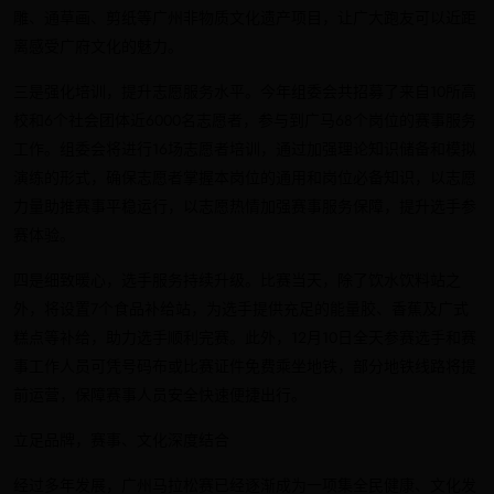
雕、通草画、剪纸等广州非物质文化遗产项目，让广大跑友可以近距
离感受广府文化的魅力。
三是强化培训，提升志愿服务水平。今年组委会共招募了来自10所高
校和6个社会团体近6000名志愿者，参与到广马68个岗位的赛事服务
工作。组委会将进行16场志愿者培训，通过加强理论知识储备和模拟
演练的形式，确保志愿者掌握本岗位的通用和岗位必备知识，以志愿
力量助推赛事平稳运行，以志愿热情加强赛事服务保障，提升选手参
赛体验。
四是细致暖心，选手服务持续升级。比赛当天，除了饮水饮料站之
外，将设置7个食品补给站，为选手提供充足的能量胶、香蕉及广式
糕点等补给，助力选手顺利完赛。此外，12月10日全天参赛选手和赛
事工作人员可凭号码布或比赛证件免费乘坐地铁，部分地铁线路将提
前运营，保障赛事人员安全快速便捷出行。
立足品牌，赛事、文化深度结合
经过多年发展，广州马拉松赛已经逐渐成为一项集全民健康、文化发