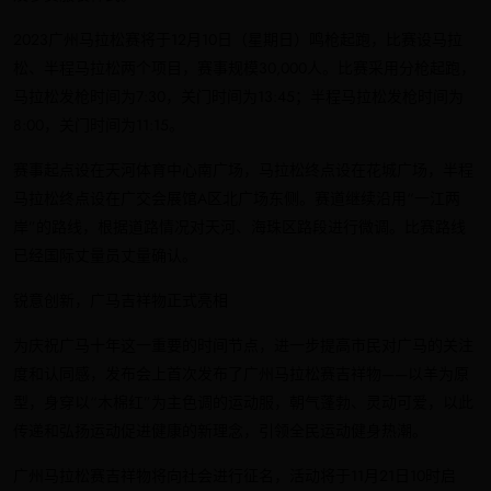
2023广州马拉松赛将于12月10日（星期日）鸣枪起跑，比赛设马拉
松、半程马拉松两个项目，赛事规模30,000人。比赛采用分枪起跑，
马拉松发枪时间为7:30，关门时间为13:45；半程马拉松发枪时间为
8:00，关门时间为11:15。
赛事起点设在天河体育中心南广场，马拉松终点设在花城广场，半程
马拉松终点设在广交会展馆A区北广场东侧。赛道继续沿用“一江两
岸”的路线，根据道路情况对天河、海珠区路段进行微调。比赛路线
已经国际丈量员丈量确认。
锐意创新，广马吉祥物正式亮相
为庆祝广马十年这一重要的时间节点，进一步提高市民对广马的关注
度和认同感，发布会上首次发布了广州马拉松赛吉祥物——以羊为原
型，身穿以“木棉红”为主色调的运动服，朝气蓬勃、灵动可爱，以此
传递和弘扬运动促进健康的新理念，引领全民运动健身热潮。
广州马拉松赛吉祥物将向社会进行征名，活动将于11月21日10时启