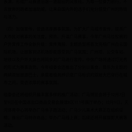
表演，形成广马赛道沿途一道靓丽的风景线，为每一位奋力前行，不
言放弃的跑者加油助威，让来自国内外的选手们充分感受广州的热情
与活力。
（四）加强宣传，营造浓厚赛事氛围。为扩大广马城市宣传，提高广
大市民对赛事的关注度，预热、升温广马赛事，今年广州马拉松赛的
户外宣传工作全新升级：宣传海报、主题造型将首次亮相广州白云国
际机场，让旅客到达机场即能感受到广马氛围；广州塔、公交车站、
地铁以及户外大屏也将同步对广马进行宣传，中信广场将通过灯光秀
的形式为赛事造势。今年组委会还推出了分别以美食、音乐为主题的
两辆双层旅游巴士，承载着极具辨识度广马标识的双层大巴穿行在城
市之间，营造浓厚的赛事氛围。
组委会还将组织开展丰富多样的推广活动：广马博览会将于12月7日
至9日在中国进出口商品交易会展馆B区11.1号展厅举办；12月9日，天
河体育中心将举办广马亲子跑活动；广马少儿美术大赛正在组织征
稿；推出广马特许商品；举办广马线上赛；后续还将开展摄影大赛等
活动。